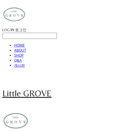
LOG IN
로그인
HOME
ABOUT
SHOP
Q&A
게시판
Little GROVE