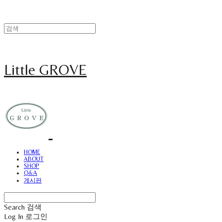
Little GROVE
HOME
ABOUT
SHOP
Q&A
게시판
Search
검색
Log In
로그인