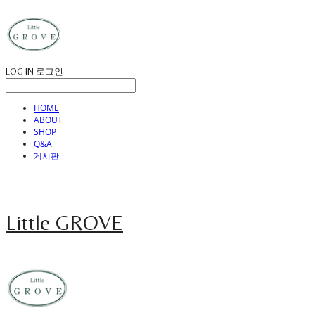
LOG IN
로그인
HOME
ABOUT
SHOP
Q&A
게시판
Little GROVE