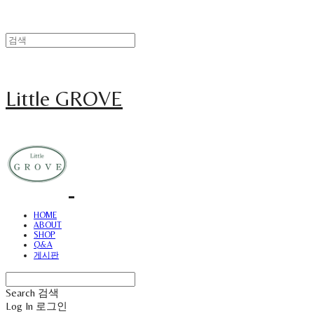
Little GROVE
HOME
ABOUT
SHOP
Q&A
게시판
Search
검색
Log In
로그인