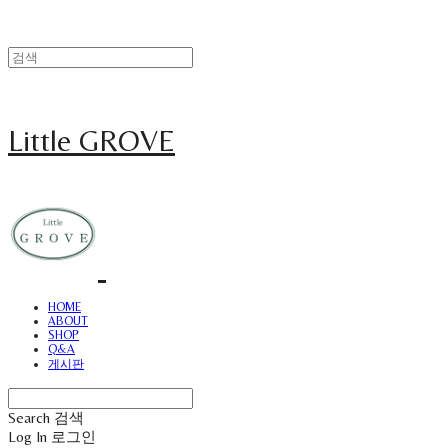
Little GROVE
HOME
ABOUT
SHOP
Q&A
게시판
Search
검색
Log In
로그인