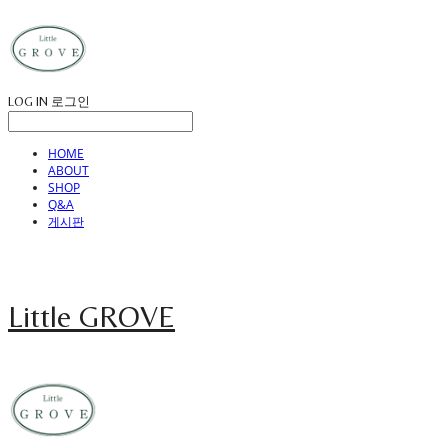
LOG IN
로그인
HOME
ABOUT
SHOP
Q&A
게시판
Little GROVE