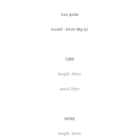
Size guide
model - 63cm 9kg (s)
S(80)
length :39cm
waist:20cm
M(90)
length :43cm