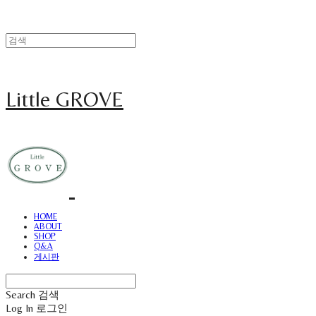
Little GROVE
HOME
ABOUT
SHOP
Q&A
게시판
Search
검색
Log In
로그인