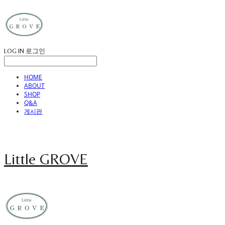
LOG IN
로그인
HOME
ABOUT
SHOP
Q&A
게시판
Little GROVE