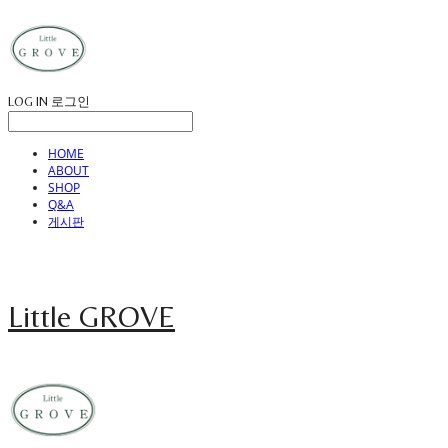
LOG IN
로그인
HOME
ABOUT
SHOP
Q&A
게시판
Little GROVE