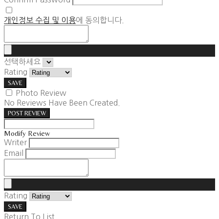
개인정보 수집 및 이용
에 동의합니다.
선택하세요
Rating
SAVE
Photo Review
No Reviews Have Been Created.
POST REVIEW
Modify Review
Writer
Email
Rating
SAVE
Return To List