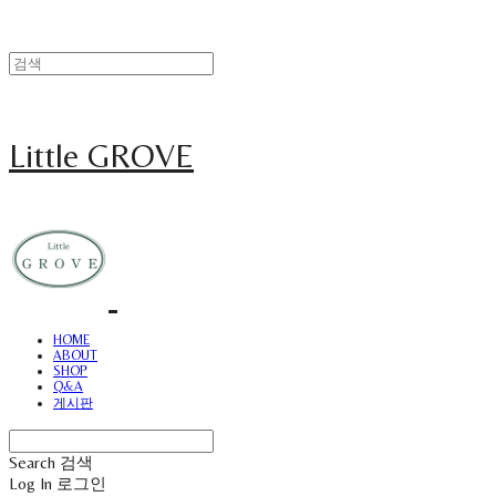
Little GROVE
HOME
ABOUT
SHOP
Q&A
게시판
Search
검색
Log In
로그인