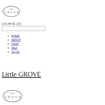
LOG IN
로그인
HOME
ABOUT
SHOP
Q&A
게시판
Little GROVE