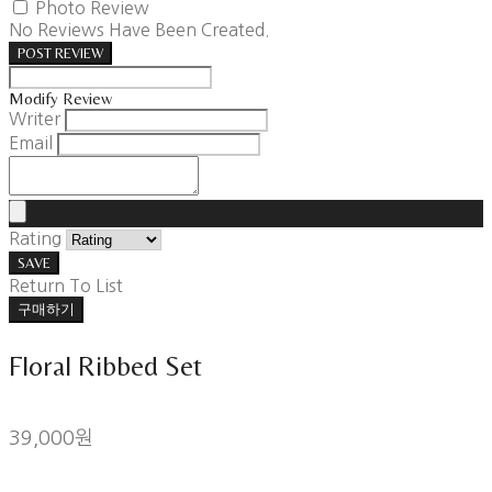
Photo Review
No Reviews Have Been Created.
POST REVIEW
Modify Review
Writer
Email
Rating
SAVE
Return To List
구매하기
Floral Ribbed Set
39,000원