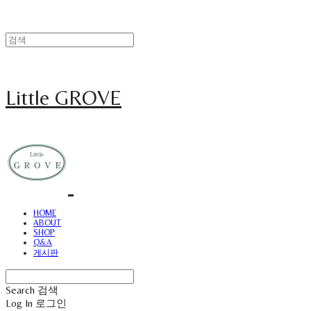
Little GROVE
HOME
ABOUT
SHOP
Q&A
게시판
Search
검색
Log In
로그인