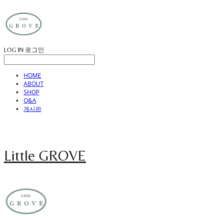
LOG IN
로그인
HOME
ABOUT
SHOP
Q&A
게시판
Little GROVE