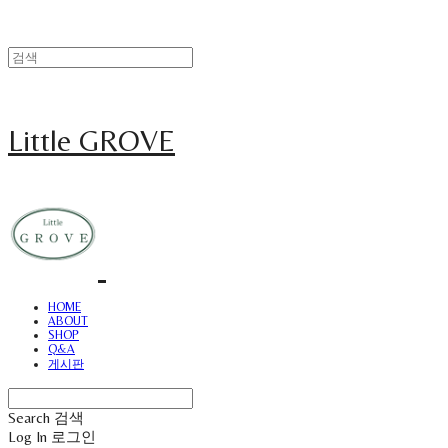
Little GROVE
HOME
ABOUT
SHOP
Q&A
게시판
Search
검색
Log In
로그인