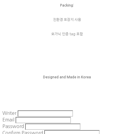
Packing:
친환경 포장지 사용
오가닉 인증 tag 포함
Designed and Made in Korea
Writer
Email
Password
Confirm Password