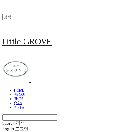
Little GROVE
HOME
ABOUT
SHOP
Q&A
게시판
Search
검색
Log In
로그인