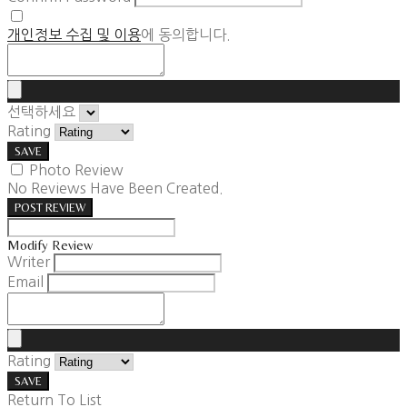
개인정보 수집 및 이용
에 동의합니다.
선택하세요
Rating
SAVE
Photo Review
No Reviews Have Been Created.
POST REVIEW
Modify Review
Writer
Email
Rating
SAVE
Return To List