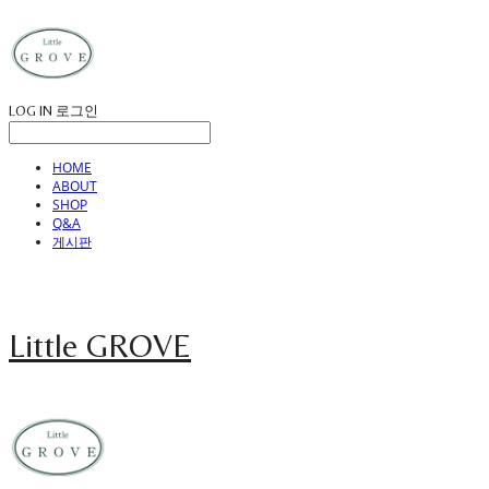
LOG IN
로그인
HOME
ABOUT
SHOP
Q&A
게시판
Little GROVE