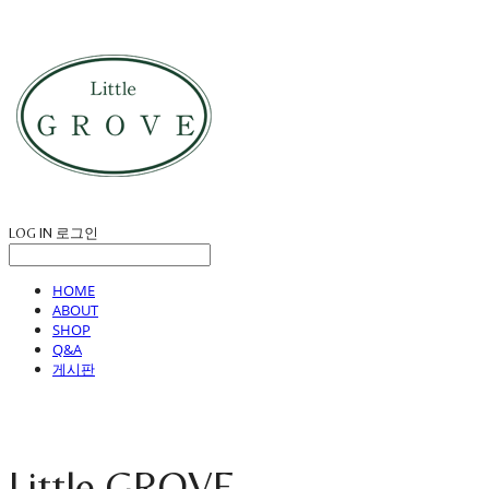
LOG IN
로그인
HOME
ABOUT
SHOP
Q&A
게시판
Little GROVE